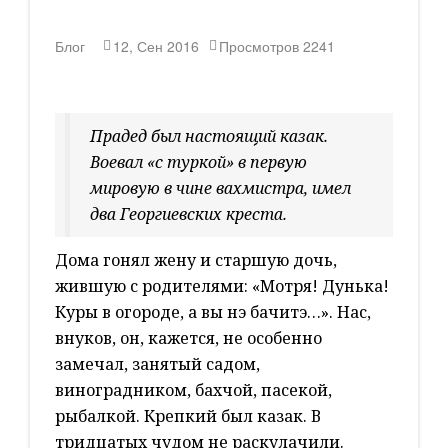
Блог
12, Сен 2016
Просмотров
2241
Прадед был настоящий казак.
Воевал «с туркой» в первую
мировую в чине вахмистра, имел
два Георгиевских креста.
Дома гонял жену и старшую дочь,
жившую с родителями: «Мотря! Дунька!
Куры в огороде, а вы нэ бачитэ…». Нас,
внуков, он, кажется, не особенно
замечал, занятый садом,
виноградником, бахчой, пасекой,
рыбалкой. Крепкий был казак. В
тридцатых чудом не раскулачили.