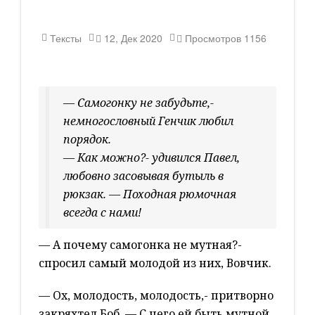
Тексты
12, Дек 2020
Просмотров
1156
— Самогонку не забудьте,-
немногословный Генчик любил
порядок.
— Как можно?- удивился Павел,
любовно засовывая бутыль в
рюкзак. — Походная рюмочная
всегда с нами!
— А почему самогонка не мутная?-
спросил самый молодой из них, Вовчик.
— Ох, молодость, молодость,- притворно
закряхтел Боб. — С чего ей быть мутной,