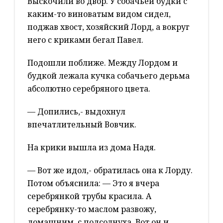
Выскочили во двор. У собачьей будки с
каким-то виноватым видом сидел,
поджав хвост, хозяйский Лорд, а вокруг
него с криками бегал Павел.
Подошли поближе. Между Лордом и
будкой лежала кучка собачьего дерьма
абсолютно серебряного цвета.
— Допились,- выдохнул
впечатлительный Вовчик.
На крики вышла из дома Надя.
— Вот же идол,- обратилась она к Лорду.
Потом объяснила: — Это я вчера
серебрянкой трубы красила. А
серебрянку-то маслом развожу,
домашним, с подсолнуха. Вот он и