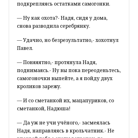
подкрепляясь остатками самогонки.
— Ну как охота?- Надя, сидя у дома,
снова разводила серебрянку.
— Удачно, но безрезультатно,- хохотнул
Павел.
— Поняяятно,- протянула Надя,
поднимаясь.- Ну вы пока переоденьтесь,
самогоночки выпейте, а я пойду двух
кроликов зарежу.
— И со сметанкой их, мацапуриков, со
сметанкой, Надюша!
— Да уж не учи учёного,- засмеялась
Надя, направляясь в крольчатник.- Не