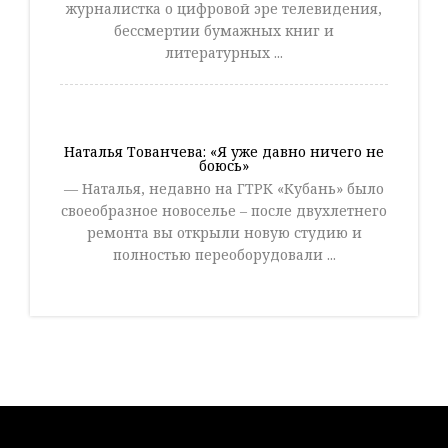
журналистка о цифровой эре телевидения,
бессмертии бумажных книг и
литературных ...
Наталья Тованчева: «Я уже давно ничего не
боюсь»
— Наталья, недавно на ГТРК «Кубань» было
своеобразное новоселье – после двухлетнего
ремонта вы открыли новую студию и
полностью переоборудовали ...