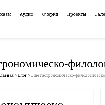
сказы
Аудио
Очерки
Проекты
Гал
трономическо-филоло
Главная
Блог
Еще гастрономическо-филологическо
рономическо-