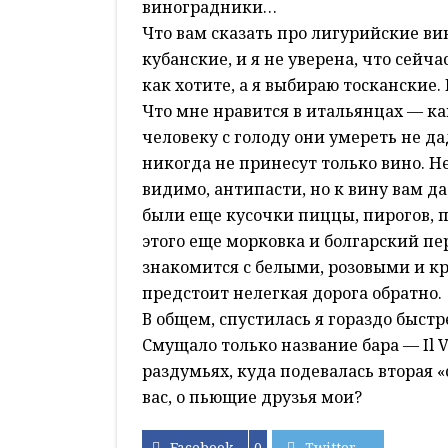
виноградники…
Что вам сказать про лигурийские ви
кубанские, и я не уверена, что сейч
как хотите, а я выбираю тосканские.
Что мне нравится в итальянцах — ка
человеку с голоду они умереть не да
никогда не принесут только вино. Не
видимо, антипасти, но к вину вам д
были еще кусочки пиццы, пирогов, п
этого еще морковка и болгарский перец
знакомится с белыми, розовыми и 
предстоит нелегкая дорога обратно.
В общем, спустилась я гораздо быстр
Смущало только название бара — Il V
раздумьях, куда подевалась вторая «
вас, о пьющие друзья мои?
Facebook
0
Twitter