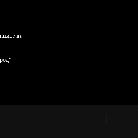
Пишите на
род"