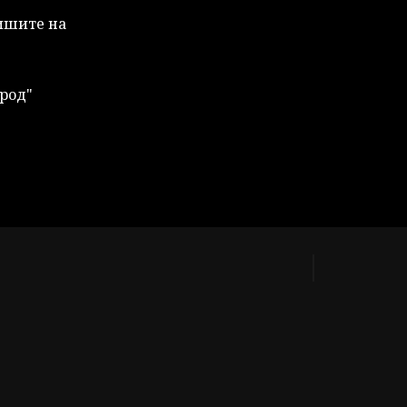
Пишите на
род"