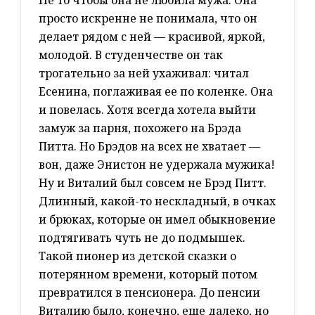
Не то чтобы она не любила мужа. Она
просто искренне не понимала, что он
делает рядом с ней — красивой, яркой,
молодой. В студенчестве он так
трогательно за ней ухаживал: читал
Есенина, поглаживая ее по коленке. Она
и повелась. Хотя всегда хотела выйти
замуж за парня, похожего на Брэда
Питта. Но Брэдов на всех не хватает —
вон, даже Энистон не удержала мужика!
Ну и Виталий был совсем не Брэд Питт.
Длинный, какой-то нескладный, в очках
и брюках, которые он имел обыкновение
подтягивать чуть не до подмышек.
Такой пионер из детской сказки о
потерянном времени, который потом
превратился в пенсионера. До пенсии
Виталию было, конечно, еще далеко, но