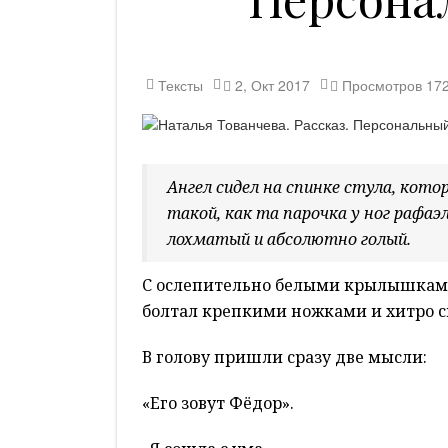
Тексты
2, Окт 2017
Просмотров
17
Ангел сидел на спинке стула, кото
такой, как та парочка у ног рафа
лохматый и абсолютно голый.
С ослепительно белыми крылышками
болтал крепкими ножками и хитро с
В голову пришли сразу две мысли:
«Его зовут Фёдор».