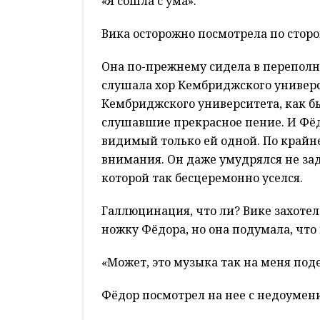
«Я сошла с ума».
Вика осторожно посмотрела по сторо
Она по-прежнему сидела в перепол
слушала хор Кембриджского универс
Кембриджского университета, как б
слушавшие прекрасное пение. И Фёдо
видимый только ей одной. По крайне
внимания. Он даже умудрялся не зад
которой так бесцеремонно уселся.
Галлюцинация, что ли? Вике захотел
ножку Фёдора, но она подумала, что 
«Может, это музыка так на меня под
Фёдор посмотрел на нее с недоумен