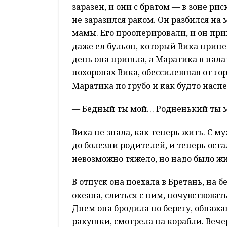
заразен, и они с братом — в зоне р
не заразился раком. Он разбился на
мамы. Его прооперировали, и он при
даже ел бульон, который Вика прине
день она пришла, а Маратика в палат
похоронах Вика, обессилевшая от гор
Маратика по грубо и как будто насп
— Бедный ты мой… Родненький ты 
Вика не знала, как теперь жить. С м
до болезни родителей, и теперь оста
невозможно тяжело, но надо было жи
В отпуск она поехала в Бретань, на 
океана, слиться с ним, почувствова
Днем она бродила по берегу, обнажа
ракушки, смотрела на корабли. Вече