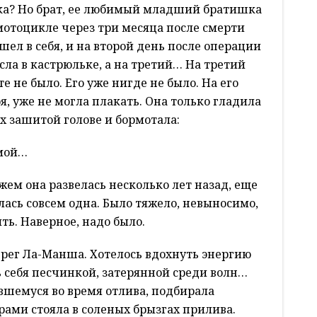
иска? Но брат, ее любимый младший братишка
 мотоцикле через три месяца после смерти
шел в себя, и на второй день после операции
сла в кастрюльке, а на третий… На третий
е не было. Его уже нигде не было. На его
я, уже не могла плакать. Она только гладила
ех зашитой голове и бормотала:
мой…
ужем она развелась несколько лет назад, еще
лась совсем одна. Было тяжело, невыносимо,
ть. Наверное, надо было.
берег Ла-Манша. Хотелось вдохнуть энергию
ть себя песчинкой, затерянной среди волн…
вшемуся во время отлива, подбирала
рами стояла в соленых брызгах прилива.