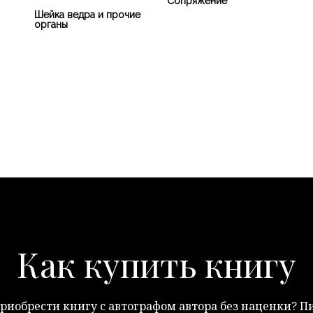
Сопряжение
Шейка ведра и прочие
органы
Как купить книгу
риобрести книгу с автографом автора без наценки? 