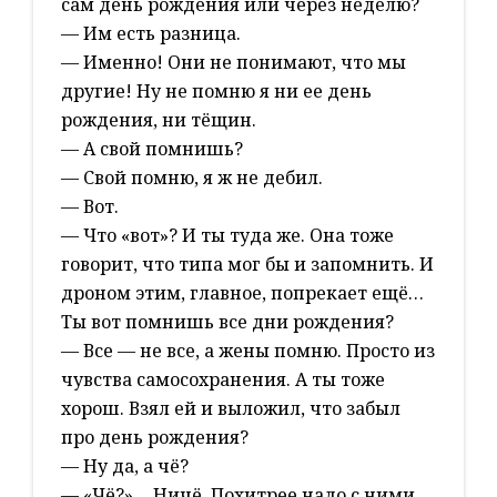
сам день рождения или через неделю?
— Им есть разница.
— Именно! Они не понимают, что мы
другие! Ну не помню я ни ее день
рождения, ни тёщин.
— А свой помнишь?
— Свой помню, я ж не дебил.
— Вот.
— Что «вот»? И ты туда же. Она тоже
говорит, что типа мог бы и запомнить. И
дроном этим, главное, попрекает ещё…
Ты вот помнишь все дни рождения?
— Все — не все, а жены помню. Просто из
чувства самосохранения. А ты тоже
хорош. Взял ей и выложил, что забыл
про день рождения?
— Ну да, а чё?
— «Чё?»… Ничё. Похитрее надо с ними.