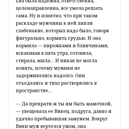
Ева была надежна, ответственна,
целенаправленна, все умела решать
сама. Ну и понятно, что при таком
раскладе мужчины к ней липли
слабенькие, которых надо было, говоря
фигурально, кормить грудью. И она
кормила — пирожками и блинчиками,
вскакивая в пять утра, готовила,
стирала, мыла… И никак не могла
понять, почему мужики не
задерживались надолго. Они
отъедались и тихо растворялись в
пространстве…
— Да прекрати ж ты им быть мамочкой,
— увещевала ее Викец, подруга, давно и
удачно пребывавшая замужем. Вокруг
Вики муж вертелся ужом, она