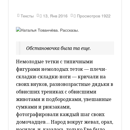
Тексты
13, Янв 2016
Просмотров
1922
Обстановочка была та еще.
Немолодые тетки с типичными
фигурами немолодых теток — плечи-
складки-складки-ноги — кричали на
своих внуков, разновозрастные дядьки в
обвисших трениках с обвисшими
животами и подбородками, увешанные
сумками и рюкзаками,
фотографировали каждый шаг своих
домочадцев… Народ вокруг жевал, орал,
носился, и, казалось, только Еве было