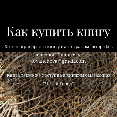
Как купить книгу
Хотите приобрести книгу с автографом автора без
наценки? Пишите на
tovancheva@gmail.com
Книга также же доступна в книжных магазинах
"Читай Город"