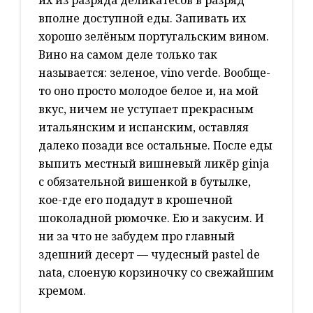
их из разряда деликатесов в разряд
вполне доступной еды. Запивать их
хорошо зелёным португальским вином.
Вино на самом деле только так
называется: зеленое, vino verde. Вообще-
то оно просто молодое белое и, на мой
вкус, ничем не уступает прекрасным
итальянским и испанским, оставляя
далеко позади все остальные. После еды
выпить местный вишневый ликёр ginja
с обязательной вишенкой в бутылке,
кое-где его подадут в крошечной
шоколадной рюмочке. Ею и закусим. И
ни за что не забудем про главный
здешний десерт — чудесный pastel de
nata, слоеную корзиночку со свежайшим
кремом.