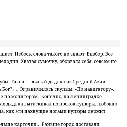
ет. Небось, слова такого не знают: Визбор. Все
елодии. Хватая сумочку, оборвала себя: совсем по
убы. Таксист, лысый дядька из Средней Азии,
дь Бог?»… Ограничилась скупым: «По навигатору».
 не по мониторам. Конечно, на Ленинградке
бках дядька вытаскивал из носков купюры, любовно
ила, как эти пахнущие ногами купюры держит
больше карточки… Раньше гордо доставали