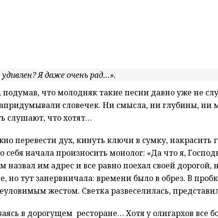
удивлен? Я даже очень рад…».
подумав, что молодняк такие песни давно уже не слуша
 Напридумывали словечек. Ни смысла, ни глубины, ни м
ть слушают, что хотят…
но перевести дух, кинуть ключи в сумку, накрасить г
ро себя начала произносить монолог: «Да что я, Госпо
м назвал им адрес и все равно поехал своей дорогой,
ге, но тут занервничала: времени было в обрез. В про
 неуловимым жестом. Светка развеселилась, представ
ваясь в дорогущем ресторане… Хотя у олигархов все 