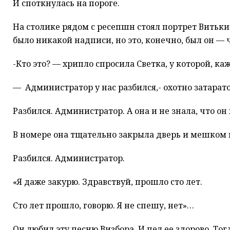
И споткнулась на пороге.
На столике рядом с ресепшн стоял портрет Витьки 
было никакой надписи, но это, конечно, был он —
-Кто это? — хрипло спросила Светка, у которой, каже
— Администратор у нас разбился,- охотно затарат
Разбился. Администратор. А она и не знала, что он 
В номере она тщательно закрыла дверь и мешком п
Разбился. Администратор.
«Я даже закурю. Здравствуй, прошло сто лет.
Сто лет прошло, говорю. Я не спешу, нет»…
Он любил эту песню Визбора. И пел ее здорово. То