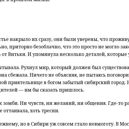
тье накрыло их сразу, они были уверены, что проживу
ьно, приторно безоблачно, что это просто не могло за
 от Витьки. И упомянула несколько деталей, которые у
пытывала. Рухнул мир, который должен был существоват
она сбежала. Ничего не объясняя, не пытаясь поговори
ной приятельнице в богом забытый сибирский город. 
одителей — им бы сказать пришлось.
зомби. Ни чувств, ни желаний, ни общения. Где-то ра
е оттаивала, хоть тресни.
ежнему, но в Сибири уж совсем стало невмоготу. В Мо