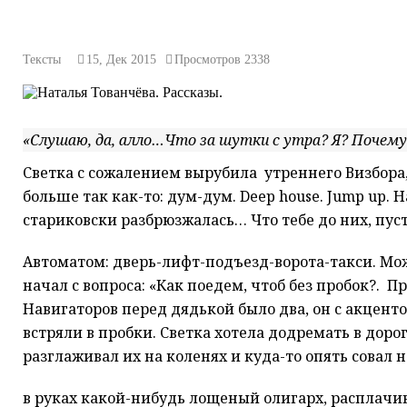
Тексты
15, Дек 2015
Просмотров
2338
«Слушаю, да, алло…Что за шутки с утра? Я? Почему 
Светка с сожалением вырубила утреннего Визбора, 
больше так как-то: дум-дум. Deep house. Jump up.
стариковски разбрюзжалась… Что тебе до них, пус
Автоматом: дверь-лифт-подъезд-ворота-такси. Мож
начал с вопроса: «Как поедем, чтоб без пробок?. П
Навигаторов перед дядькой было два, он с акценто
встряли в пробки. Светка хотела додремать в доро
разглаживал их на коленях и куда-то опять совал
в руках какой-нибудь лощеный олигарх, расплачи