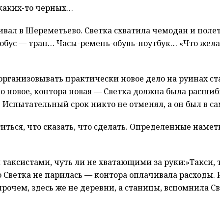
 каких-то черных…
ливал в Шереметьево. Светка схватила чемодан и поле
тобус — трап… Часы-ремень-обувь-ноутбук… «Что жел
рганизовывать практически новое дело на руинах ста
новое, контора новая — Светка должна была расшибит
. Испытательный срок никто не отменял, а он был в с
ться, что сказать, что сделать. Определенные наметк
аксистами, чуть ли не хватающими за руки:»Такси, т
 Светка не парилась — контора оплачивала расходы. 
очем, здесь же не деревни, а станицы, вспомнила 