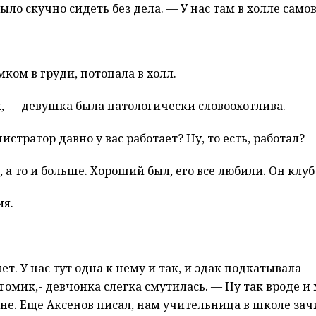
ло скучно сидеть без дела. — У нас там в холле самов
ком в груди, потопала в холл.
ый, — девушка была патологически словоохотлива.
истратор давно у вас работает? Ну, то есть, работал?
 а то и больше. Хороший был, его все любили. Он клуб 
ия.
 нет. У нас тут одна к нему и так, и эдак подкатывала
 гомик,- девчонка слегка смутилась. — Ну так вроде и
ане. Еще Аксенов писал, нам учительница в школе зач