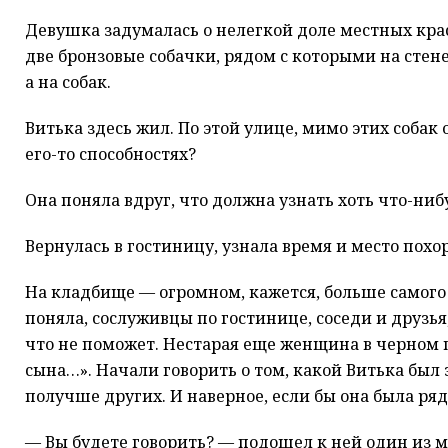
Девушка задумалась о нелегкой доле местных крас
две бронзовые собачки, рядом с которыми на стене
а на собак.
Витька здесь жил. По этой улице, мимо этих собак 
его-то способностях?
Она поняла вдруг, что должна узнать хоть что-ниб
Вернулась в гостиницу, узнала время и место похо
На кладбище — огромном, кажется, больше самого г
поняла, сослуживцы по гостинице, соседи и друзья,
что не поможет. Нестарая еще женщина в черном 
сына…». Начали говорить о том, какой Витька был 
получше других. И наверное, если бы она была ряд
— Вы будете говорить? — подошел к ней один из м