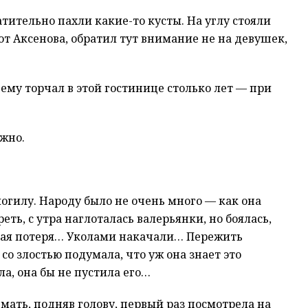
тительно пахли какие-то кусты. На углу стояли
от Аксенова, обратил тут внимание не на девушек,
очему торчал в этой гостинице столько лет — при
ожно.
могилу. Народу было не очень много — как она
еть, с утра наглоталась валерьянки, но боялась,
акая потеря… Уколами накачали… Пережить
о злостью подумала, что уж она знает это
ла, она бы не пустила его…
мать, подняв голову, первый раз посмотрела на