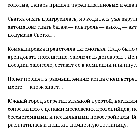
золотые, теперь пришел черед платиновых и еще
Светка опять пригрузилась, но водитель уже зару
автоматом: сдать багаж — контроль — выход — ав
подумала Светка…
Командировка предстояла тягомотная. Надо было о
арендовать помещение, заключать договоры… Дело 
поездки зависело, оставят ее в компании или пнут
Полет прошел в размышлениях: когда с кем встрети
месте — кто ж знает…
Южный город встретил влажной духотой, наглыми т
сопоставимо с ценами московских кровопийцев, но
бессистемными и нестильными новостройками. Впр
расплатилась и пошла в помпезную гостиницу.