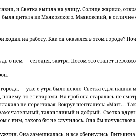
авиц, и Светка вышла на улицу. Солнце жарило, отвра
 была цитата из Маяковского. Маяковский, в отличие 
он ходил на работу. Как он оказался в этом городе? П
удь о нем — сегодня, завтра. Потом это станет невозм
рон.
орода, — уже с утра было пекло. Светка едва нашла 
 почему-то с гитарами. На гроб она старалась не смотр
плакала не переставая. Вокруг шептались: «Мать… Т
замечательный, талантливый и добрый. Светка вдруг с
ом с ним, такого бы не случилось. Она бы почувствова
ужчин. Она замешкалась, и все обернулись. Витькина 