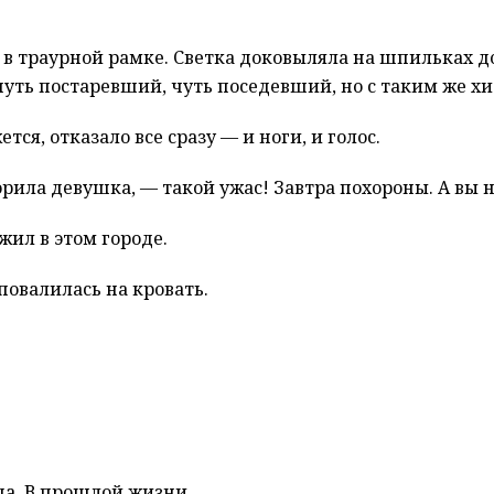
в траурной рамке. Светка доковыляла на шпильках до 
 чуть постаревший, чуть поседевший, но с таким же х
тся, отказало все сразу — и ноги, и голос.
орила девушка, — такой ужас! Завтра похороны. А вы
жил в этом городе.
овалилась на кровать.
гда. В прошлой жизни.