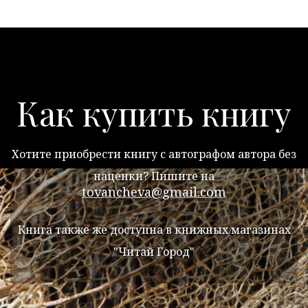
Как купить книгу
Хотите приобрести книгу с автографом автора без
наценки? Пишите на
tovancheva@gmail.com
Книга также же доступна в книжных магазинах
"Читай Город"