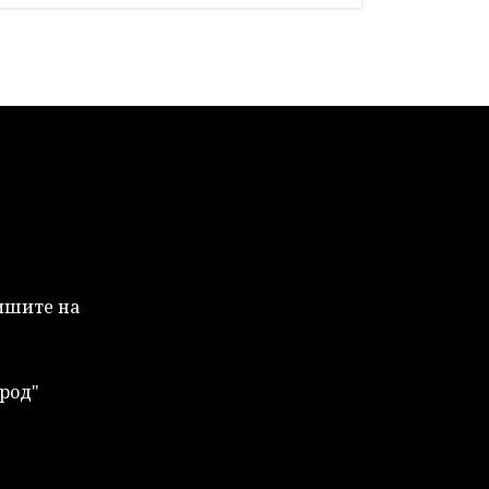
Пишите на
род"