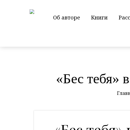
Об авторе
Книги
Рас
«Бес тебя» 
Глав
«Бес тебя» 