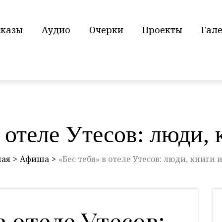
сказы
Аудио
Очерки
Проекты
Гал
в отеле Утесов: люди, 
ная
Афиша
«Бес тебя» в отеле Утесов: люди, книги 
в отеле Утесов: